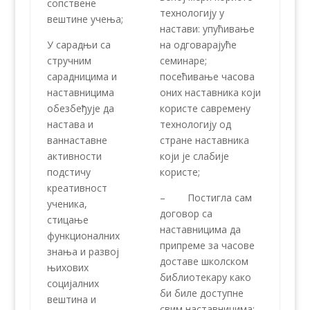
сопствене
технологију у
вештине учења;
настави: упућивање
У сарадњи са
на одговарајуће
стручним
семинаре;
сарадницима и
посећивање часова
наставницима
оних наставника који
обезбеђује да
користе савремену
настава и
технологију од
ваннаставне
стране наставника
активности
који је слабије
подстичу
користе;
креативност
– Постигла сам
ученика,
договор са
стицање
наставницима да
функционалних
припреме за часове
знања и развој
доставе школском
њихових
библиотекару како
социјалних
би биле доступне
вештина и
свим наставницима;