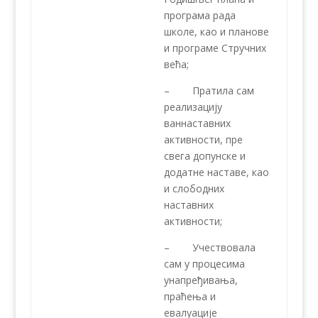
програма рада
школе, као и планове
и програме Стручних
већа;
– Пратила сам
реализацију
ваннаставних
активности, пре
свега допунске и
додатне наставе, као
и слободних
наставних
активности;
– Учествовала
сам у процесима
унапређивања,
праћења и
евалуације