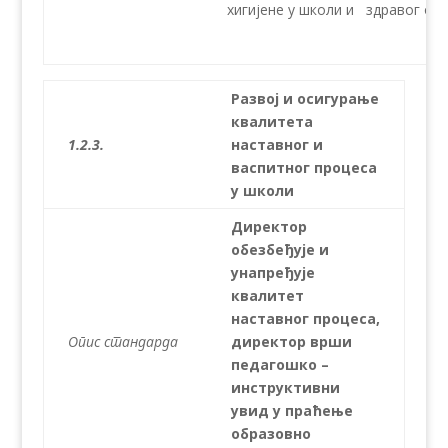
хигијене у школи и здравог ок
Развој и осигурање
квалитета
1.2.3.
наставног и
васпитног процеса
у школи
Директор
обезбеђује и
унапређује
квалитет
наставног процеса,
Опис стандарда
директор врши
педагошко –
инструктивни
увид у праћење
образовно