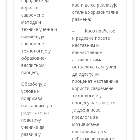
сараднике да
као и да се реализује
користе
стална хоризонтална
савремене
размена;
методе и
технике учења и
– Кроз праћење
примењују
и редовне посете
савремене
наставним и
технологије у
ваннаставним
образовно-
активностима
васпитном
остварила сам увид
процесу;
да одређени
проценат наставника
Обезбеђује
користи савремене
услове и
технологије у
подржава
процесу наставе, те
наставнике да
је дефинисао
раде тако да
предлоге за
подстичу
мотивисање
ученике да
наставника да у
развијају
већој мери користе