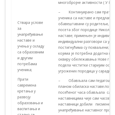
многобројне активности ( У При
– Континуирано сам пратила 
ученика са наставе и предлагал
Ствара услове
обавештавани су родитељи, а по
за
посета због породице Николић )
унапређивање
наставе; примењен је индивиду
наставе и
индивидуални разговори са уче
учења у складу
постигнућима су похваљени; ор
са образовним
којима је потребна додатна по
и другим
оквиру обележавања Нове годи
потребама
подела честитки старијим особ
ученика;
угрожених породица у сарадњи
Прати
– Обављала сам педагошко – 
савремена
планом обиласка наставе.посет
кретања у
посећеног часа обављала сам 
развоју
наставницима чије сам часове 
образовања и
наставници добили писмене пр
васпитања и
унапређивање наставног процес
стално се