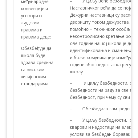
– У циљу веће безбедности уч
међународне
Наставничког већа да се појача
конвенције и
Дежурни наставници су распоре
уговори о
дворишту током дежурства. Так
људским
помоћно – техничког особља, те
правима и
неконтролисано кретање родите
правима деце;
ове године нашој школи је дод
Обезбеђује да
идентификовања и смањења нас
школа буде
и боље комуникације између уч
здрава средина
године због недостатка ресурса
са високим
школу.
хигијенским
– У циљу безбедности, обезб
стандардима.
безбедности на раду за све зап
безбедност, при чему су сви за
– Обезбедила сам редовну к
– У циљу безбедности, обезб
кварови и недостаци на електр
услови за безбедан боравак уч