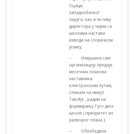
Оџаци,
западнобачког
округа, као и Активу
директора у чијим се
школама настава
изводи на словачком
језику;
– Извршила сам
организацију предаје
месечних планова
наставника
електронским путем,
слањем на имејл.
Такође , радим на
формирању Гугл диск
школе ( приоритет из
развојног плана );
– Обезбедила