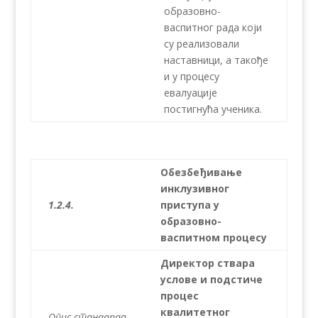
образовно-
васпитног рада који
су реализовали
наставници, а такође
и у процесу
евалуације
постигнућа ученика.
Обезбеђивање
инклузивног
1.2.4.
приступа у
образовно-
васпитном процесу
Директор ствара
услове и подстиче
процес
квалитетног
Опис стандарда