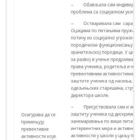
– Обављала сам индивидуалне
проблема са социјалном уклоп
– Остваривала сам сарадњу с
Оџацима по питањима пружања 
потичу из социјално угрожених 
породичном функционисању, као
хранитељској породици. У циљу
за развој и учење предузимале 
права ученика, родитеља и наст
превентивним активностима у 
заштите ученика од насиља, з
одељењских старешина, стручни
директора школе.
– Присуствовала сам и актив
заштиту ученика од дискримина
Осигурава да се
занемаривања по више питања 
примењују
интервентних мера и активност
превентивне
активности у школи у циљу пре
активности које