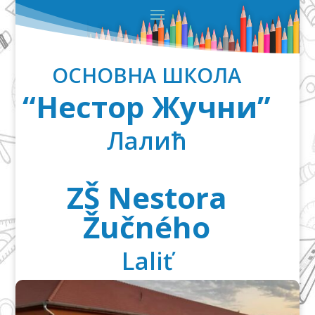
ОСНОВНА ШКОЛА
“Нестор Жучни”
Лалић
ZŠ Nestora
Žučného
Laliť