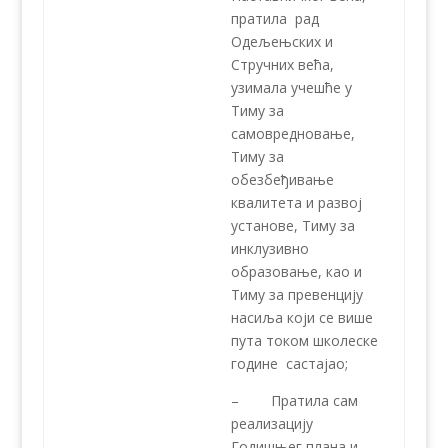
пратила рад
Одељењских и
Стручних већа,
узимала учешће у
Тиму за
самовредновање,
Тиму за
обезбеђивање
квалитета и развој
установе, Тиму за
инклузивно
образовање, као и
Тиму за превенцију
насиља који се више
пута током школеске
године састајао;
– Пратила сам
реализацију
Годишњег плана и