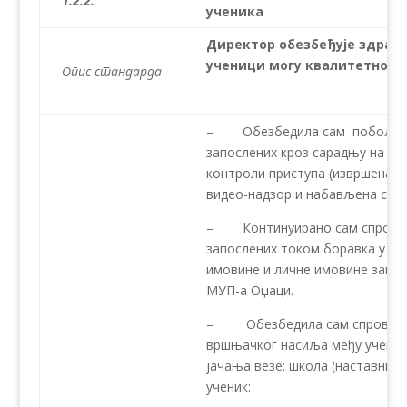
1.2.2.
ученика
Директор обезбеђује здрав
ученици могу квалитетно да 
Опис стандарда
– Обезбедила сам побољшање
запослених кроз сарадњу на од
контроли приступа (извршена j
видео-надзор и набављена сред
– Континуирано сам спроводи
запослених током боравка у шк
имовине и личне имовине запос
МУП-а Оџаци.
– Обезбедила сам спровође
вршњачког насиља међу ученици
јачања везе: школа (наставник
ученик: