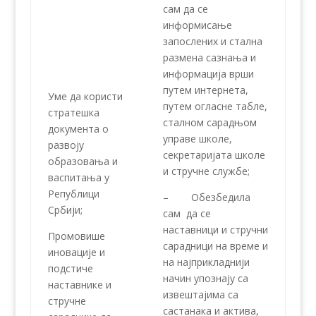
сам да се
информисање
запослених и стална
размена сазнања и
информација врши
путем интернета,
Уме да користи
путем огласне табле,
стратешка
сталном сарадњом
документа о
управе школе,
развоју
секретаријата школе
образовања и
и стручне службе;
васпитања у
Републици
– Обезбедила
Србији;
сам да се
наставници и стручни
Промовише
сарадници на време и
иновације и
на најприкладнији
подстиче
начин упознају са
наставнике и
извештајима са
стручне
састанака и актива,