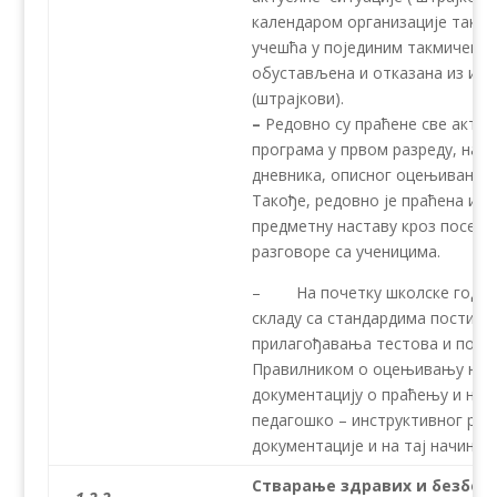
календаром организације такми
учешћа у појединим такмичењим
обустављена и отказана из ист
(штра
–
Редовно су праћене све актив
програма у првом разреду, наб
дневника, описног оцењивања, а
Такође, редовно je праћена и а
предметну наставу кроз посете
разговоре са ученицима.
– На почетку школске године
складу са стандардима постигн
прилагођавања тестова и побољ
Правилником о оцењивању нас
документацију о праћењу и нап
педагошко – инструктивног рад
документације и на тај начин п
Стварање здравих и безбедн