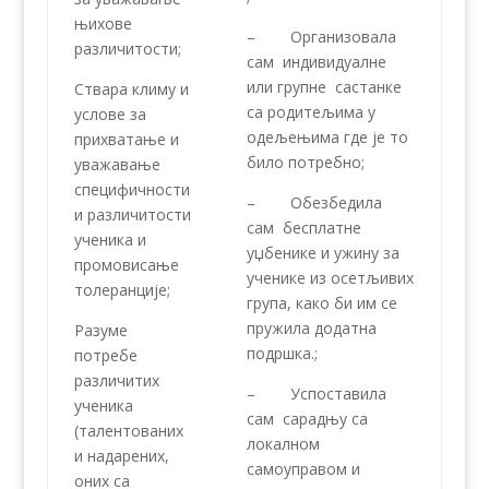
њихове
– Организовала
различитости;
сам индивидуалне
или групне састанке
Ствара климу и
са родитељима у
услове за
одељењима где је то
прихватање и
било потребно;
уважавање
специфичности
– Обезбедила
и различитости
сам бесплатне
ученика и
уџбенике и ужину за
промовисање
ученике из осетљивих
толеранције;
група, како би им се
пружила додатна
Разуме
подршка.;
потребе
различитих
– Успоставила
ученика
сам сарадњу са
(талентованих
локалном
и надарених,
самоуправом и
оних са