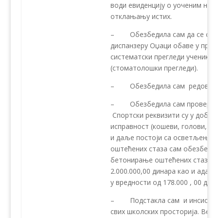
води евиденцију о уоченим нед
отклањању истих.
– Обезбедила сам да се систе
диспанзеру Оџаци обаве у прат
систематски прегледи ученика у
(стоматолошки прегледи).
– Обезбедила сам редовну де
– Обезбедила сам проверу ис
Спортски реквизити су у добро
исправност (коше
и даље постоји са осветљењем
оштећених стаза сам обезбедил
бетонирање оштећених стаза у
2.000.000,00 динара као и адап
у вредности од 178.000 , 00 дина
– Подстакла сам и инсистира
свих школских просторија. Вел