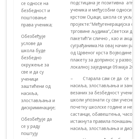
подстицана је позитивна атмос
се односе на
ученика и међусобни односи за
безбедност и
крстом Оџаци, школа се укључи
поштовање
пројекте:“Међугенерацијска са
права ученика;
трговине људима“„Светски дан
Обезбеђује
пакетић“и слично , као и акциј
услове да
суграђанима.На овај начин разв
школа буде
од Црвеног крста Војводине на
безбедно
плакету за допринос у развоју
окружење за
локалној заједници 09.маја 2025
све и да су
– Старала сам се да се прим
ученици
насиља, злостављања и занема
заштићени од
везаних за безбедност ученика
насиља,
школи упознати су сви учесниц
злостављања и
почетку школске године и неко
дискриминације;
састанци, обавештења, часови)
Обезбеђује да
истакнута правила понашања уч
се у раду
насиља, злостављања и дискри
поштују