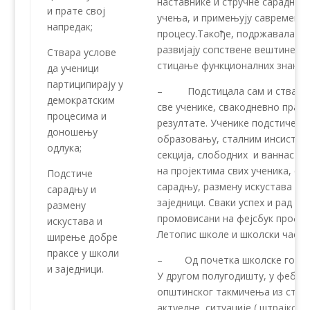
наставнике и стручне сарадник
и прате свој
учења, и примењују савремене 
напредак;
процесу.Такође, подржавала са
развијају сопствене вештине уч
Ствара услове
стицање функционалних знања и
да ученици
партиципирају у
– Подстицала сам и стварала
демократским
све ученике, свакодневно прати
процесима и
резултате. Ученике подстиче н
доношењу
образовању, сталним инсистир
одлука;
секција, слободних и ваннаста
на пројектима свих ученика, с
Подстиче
сарадњу, размену искустава и 
сарадњу и
заједници. Сваки успех и рад су
размену
промовисани на фејсбук профи
искустава и
Летопис школе и школски часоп
ширење добре
праксе у школи
– Од почетка школске године
и заједници.
У другом полугодишту, у фебру
општинског такмичења из страни
актуелне ситуације ( штрајкова