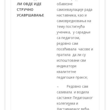
ЛИ ОВДЕ ИДЕ
обавезне
СТРУЧНО
самоеваулације рада
УСАВРШАВАЊЕ
наставника, као и
самовредновања на
тему постигнућа
ученика, у сарадњи
са педагогом,
редовно сам
посећивалa часове и
пратила да ли су
испоштовани сви
индикатори
квалитетне
педагошке праксе;
– Редовно сам
сазивала и водила
састанке Педагошког
колегијума и
Наставничког већа,