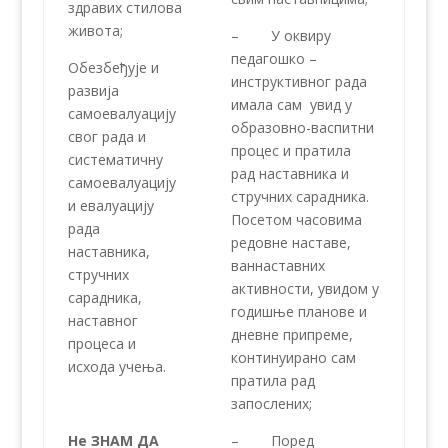
здравих стилова
живота;
– У оквиру
педагошко –
Обезбеђује и
инструктивног рада
развија
имала сам увид у
самоевалуацију
образовно-васпитни
свог рада и
процес и пратила
систематичну
рад наставника и
самоевалуацију
стручних сарадника.
и евалуацију
Посетом часовима
рада
редовне наставе,
наставника,
ваннаставних
стручних
активности, увидом у
сарадника,
годишње планове и
наставног
дневне припреме,
процеса и
континуирано сам
исхода учења.
пратила рад
запослених;
Не ЗНАМ ДА
– Поред