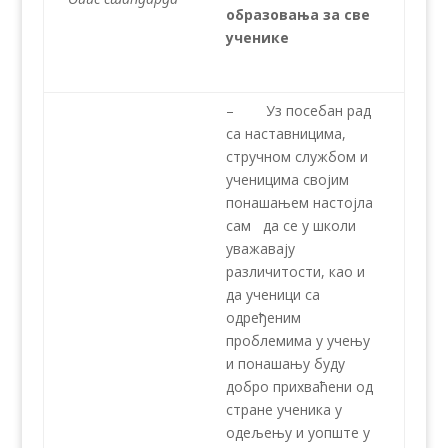
образовања за све
ученике
– Уз посебан рад
са наставницима,
стручном службом и
ученицима својим
понашањем настојла
сам да се у школи
уважавају
различитости, као и
да ученици са
одређеним
проблемима у учењу
и понашању буду
добро прихваћени од
стране ученика у
одељењу и уопште у