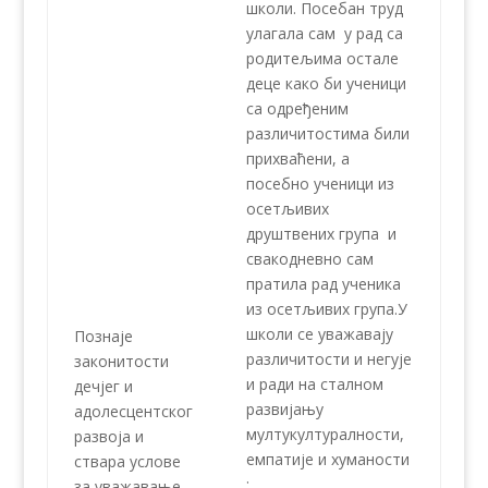
школи. Посебан труд
улагала сам у рад са
родитељима остале
деце како би ученици
са одређеним
различитостима били
прихваћени, а
посебно ученици из
осетљивих
друштвених група и
свакодневно сам
пратила рад ученика
из осетљивих група.У
школи се уважавају
Познаје
различитости и негује
законитости
и ради на сталном
дечјег и
развијању
адолесцентског
мултукултуралности,
развоја и
емпатије и хуманости
ствара услове
;
за уважавање