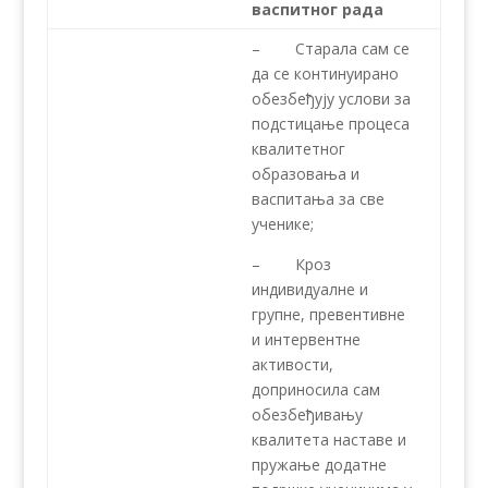
васпитног рада
– Старала сам се
да се континуирано
обезбеђују услови за
подстицање процеса
квалитетног
образовања и
васпитања за све
ученике;
– Кроз
индивидуалне и
групне, превентивне
и интервентне
активости,
доприносила сам
обезбеђивању
квалитета наставе и
пружање додатне