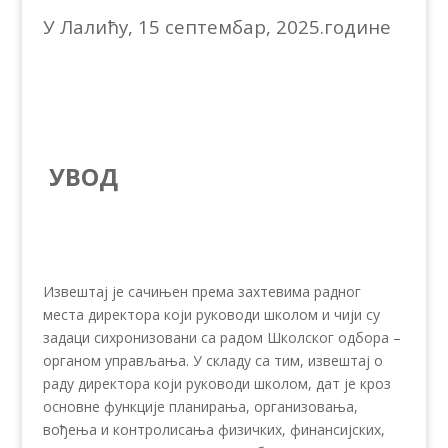
У Лалићу, 15 септембар, 2025.године
УВОД
Извештај је сачињен према захтевима радног
места директора који руководи школом и чији су
задаци сихронизовани са радом Школског одбора –
органом управљања. У складу са тим, извештај о
раду директора који руководи школом, дат је кроз
основне функције планирања, организовања,
вођења и контролисања физичких, финансијских,