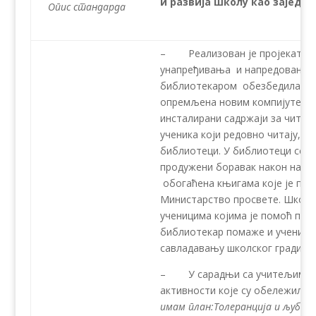
и развија школу као заједн
Опис стандарда
– Реализован је пројекат
Бе
унапређивања и напредовања у
библиотекаром обезбедила сам
опремљена новим компијутером,
инсталирани садржаји за читање
ученика који редовно читају, уч
библиотеци. У библиотеци се од
продужени боравак након наста
обогаћена књигама које је пре
Министарство просвете. Школс
ученицима којима је помоћ пот
библиотекар помаже и ученицим
савладавању школског градива.
– У сарадњи са учитељима и 
активности које су обележиле
имам план:Толеранција и љубав 