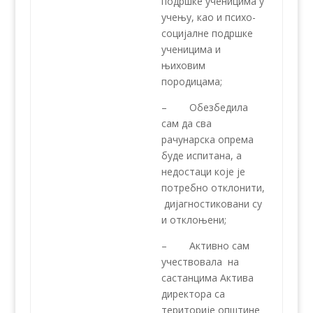
подршке ученицима у
учењу, као и психо-
социјалне подршке
ученицима и
њиховим
породицама;
– Обезбедила
сам да сва
рачунарска опрема
буде испитана, а
недостаци које је
потребно отклонити,
дијагностиковани су
и отклоњени;
– Активно сам
учествовала на
састанцима Актива
директора са
територије општине