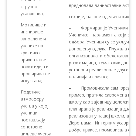
вредновала ваннаставне активно
стручно
усавршава;
секције, часове одељењских зај
Мотивише и
– Формиран је Ученички парла
инспирише
Ученичког парламента који су 
запослене и
одбора. Ученици су се укључива
ученике на
доношењу одлука. Пружала сам
критичко
организовала и обележавање Д
прихватање
розих мајица, тематских дана, 
нових идеја и
установи реализовале друге инс
проширивање
полиција и слично;
искустава;
– Промовисала сам вредности
Подстиче
пример, пратила савремена кре
атмосферу
школу као заједницу целоживот
учења у којој
планирана је реализација два ак
ученици
реализован у нашој школи, а др
постављају
Дероњама. Интерним усавршав
сопствене
добре праксе, промовисала сам
циљеве учења